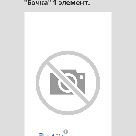
"Бочка" 1 элемент.
?
Остаток
2