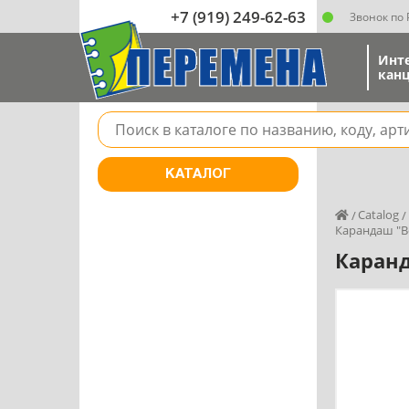
+7 (919) 249-62-63
Звонок по
Инт
канц
Поле для поиска товара в каталоге
КАТАЛОГ
Catalog
Карандаш "В
Каран