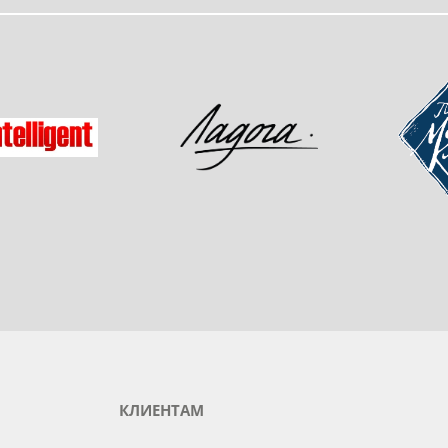
одукты любимого бренда
зад
Мастер-
Ладога
gent
КЛИЕНТАМ