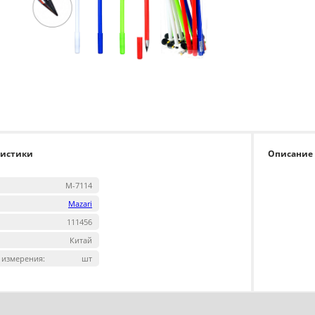
ристики
Описание
M-7114
Mazari
111456
Китай
 измерения:
шт