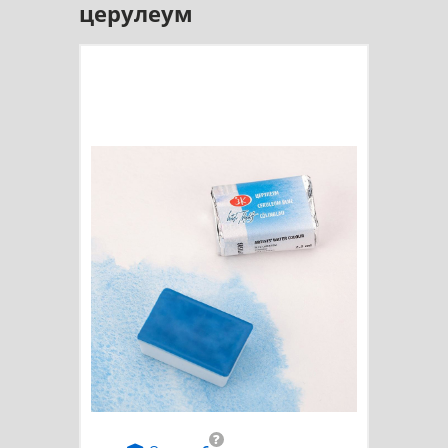
церулеум
?