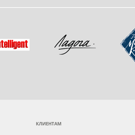
одукты любимого бренда
зад
Мастер-
Ладога
gent
КЛИЕНТАМ