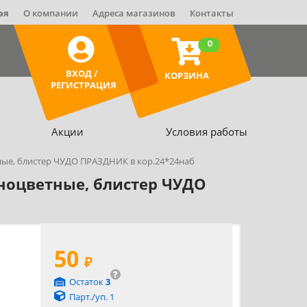
ая
О компании
Адреса магазинов
Контакты
0
ВХОД /
КОРЗИНА
РЕГИСТРАЦИЯ
Акции
Условия работы
ные, блистер ЧУДО ПРАЗДНИК в кор.24*24наб
зноцветные, блистер ЧУДО
50
₽
?
Остаток
3
Парт./уп. 1