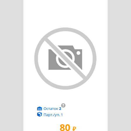
?
Остаток
2
Парт./уп. 1
80
₽