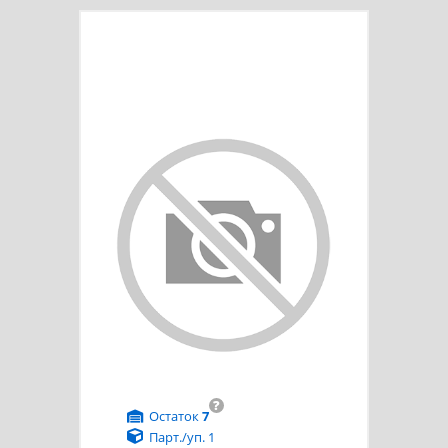
?
Остаток
7
Парт./уп. 1