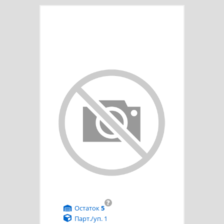
?
Остаток
5
Парт./уп. 1