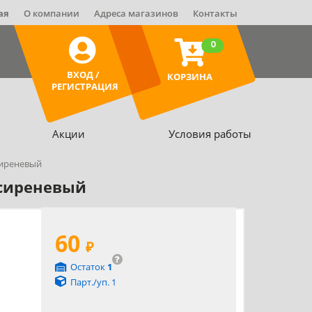
ая
О компании
Адреса магазинов
Контакты
0
ВХОД /
КОРЗИНА
РЕГИСТРАЦИЯ
Акции
Условия работы
_сиреневый
3_сиреневый
60
₽
?
Остаток
1
Парт./уп. 1