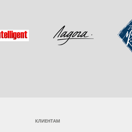
одукты любимого бренда
зад
Мастер-
Ладога
gent
КЛИЕНТАМ