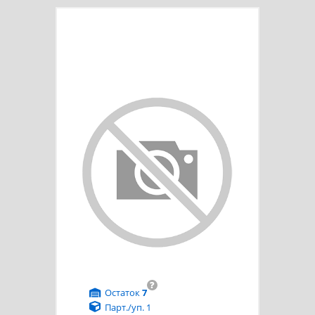
?
Остаток
7
Парт./уп. 1