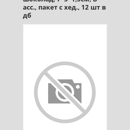
асс., пакет с хед., 12 шт в
дб