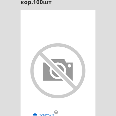
кор.100шт
?
Остаток
2