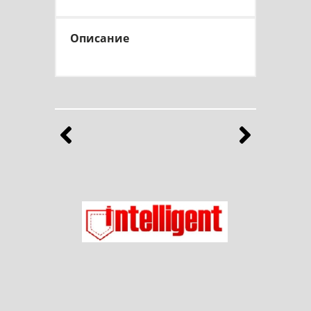
Описание
Бренды
Выберите продукты любимого бренда
Назад
Впе
Ладог
Intelligent