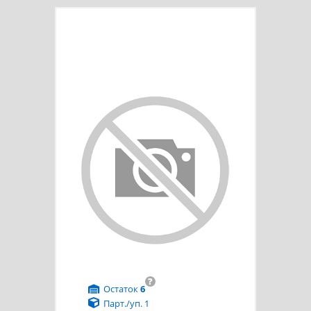
?
Остаток
6
Парт./уп. 1