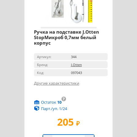
Ручка на подставке J.Otten
StopМикроб 0,7мм белый
корпус
Артикул:
344
Бренд:
J.Otten
Код:
097043
Другие характеристики
?
Остаток
10
Парт./уп. 1/24
205
₽