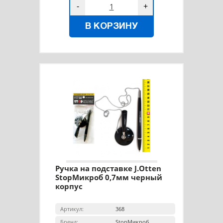
-
+
В КОРЗИНУ
Ручка на подставке J.Otten
StopМикроб 0,7мм черный
корпус
Артикул:
368
Бренд:
StopМикроб