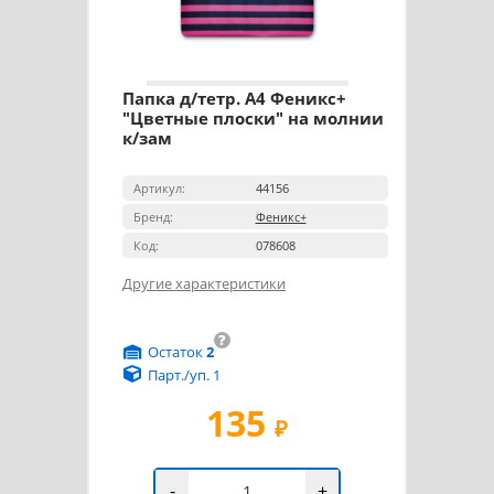
Папка д/тетр. А4 Феникс+
"Цветные плоски" на молнии
к/зам
Артикул:
44156
Бренд:
Феникс+
Код:
078608
Другие характеристики
?
Остаток
2
Парт./уп. 1
135
₽
-
+