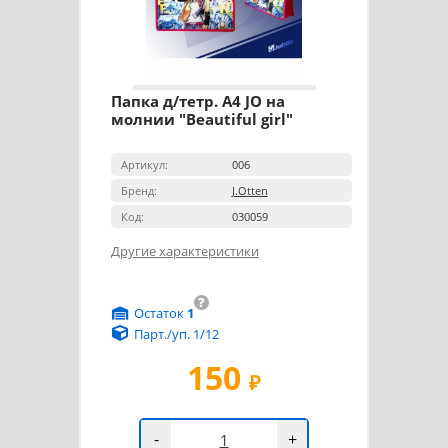
Папка д/тетр. А4 JO на
молнии "Beautiful girl"
Артикул:
006
Бренд:
J.Otten
Код:
030059
Другие характеристики
?
Остаток
1
Парт./уп. 1/12
150
₽
-
+