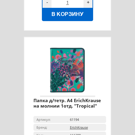
-
+
В КОРЗИНУ
Папка д/тетр. А4 ErichKrause
на молнии 1отд. "Tropical"
Артикул:
61194
Бренд:
ErichKrause