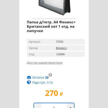
Папка д/тетр. А4 Феникс+
Британский кот 1 отд. на
липучке
Артикул:
73700
Бренд:
Феникс+
Код:
120968
Другие характеристики
?
Остаток
20
Парт./уп. 1/12
270
₽
-
+