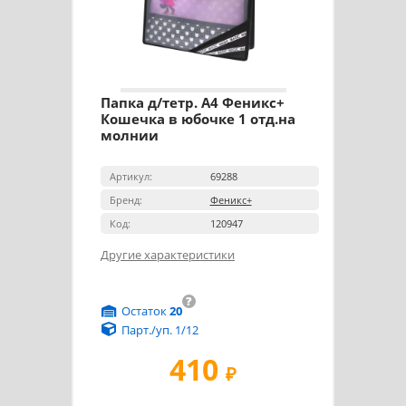
Папка д/тетр. А4 Феникс+
Кошечка в юбочке 1 отд.на
молнии
Артикул:
69288
Бренд:
Феникс+
Код:
120947
Другие характеристики
?
Остаток
20
Парт./уп. 1/12
410
₽