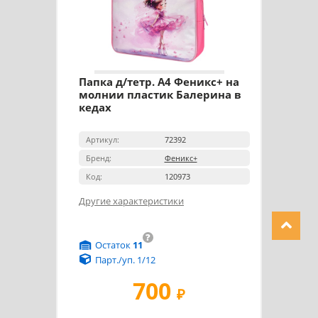
Папка д/тетр. А4 Феникс+ на
молнии пластик Балерина в
кедах
Артикул:
72392
Бренд:
Феникс+
Код:
120973
Другие характеристики
?
Остаток
11
Парт./уп. 1/12
700
₽