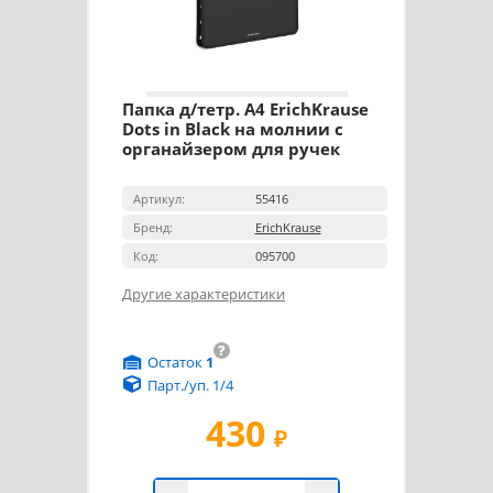
Папка д/тетр. А4 ErichKrause
Dots in Black на молнии с
органайзером для ручек
Артикул:
55416
Бренд:
ErichKrause
Код:
095700
Другие характеристики
?
Остаток
1
Парт./уп. 1/4
430
₽